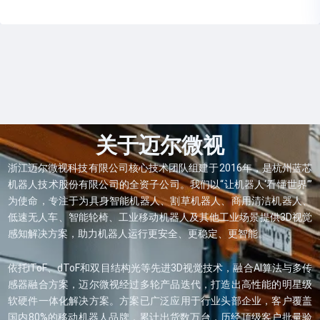
关于迈尔微视
浙江迈尔微视科技有限公司核心技术团队组建于2016年，是杭州蓝芯
机器人技术股份有限公司的全资子公司。我们以“让机器人‘看懂世界’”
为使命，专注于为具身智能机器人、割草机器人、商用清洁机器人、
低速无人车、智能轮椅、工业移动机器人及其他工业场景提供3D视觉
感知解决方案，助力机器人运行更安全、更稳定、更智能。
依托iToF、dToF和双目结构光等先进3D视觉技术，融合AI算法与多传
感器融合方案，迈尔微视经过多轮产品迭代，打造出高性能的明星级
软硬件一体化解决方案。方案已广泛应用于行业头部企业，客户覆盖
国内80%的移动机器人品牌，累计出货数万台，历经顶级客户批量验