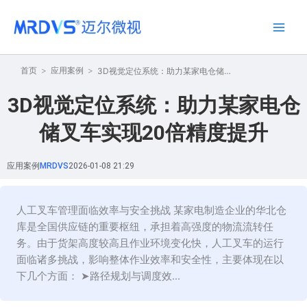
跳
Main
至
Men
内
容
首页
应用案例
3D视觉定位系统：助力某家电仓储叉车实现20倍精度提升
3D视觉定位系统：助力某家电仓
储叉车实现20倍精度提升
应用案例
MRDVS
2026-01-08
21:29
人工叉车管理面临效率与安全挑战 某家电制造企业的华北仓
库是全国供应链的重要枢纽，承担着高强度的物流流转任
务。由于货架高度较高且作业环境变化快，人工叉车的运行
面临诸多挑战，影响整体作业效率和安全性，主要体现在以
下几个方面： ➤路径规划与调度效...