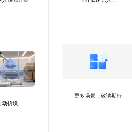
更多场景，敬请期待
自动拆垛