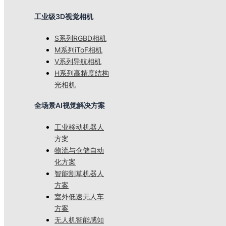
工业级3D视觉相机
S系列RGBD相机
M系列iToF相机
V系列导航相机
H系列高精度结构
光相机
全场景AI视觉解决方案
工业移动机器人
方案​​
物流与仓储自动
化方案​
智能割草机器人
方案
室外低速无人车
方案​
无人机智能感知