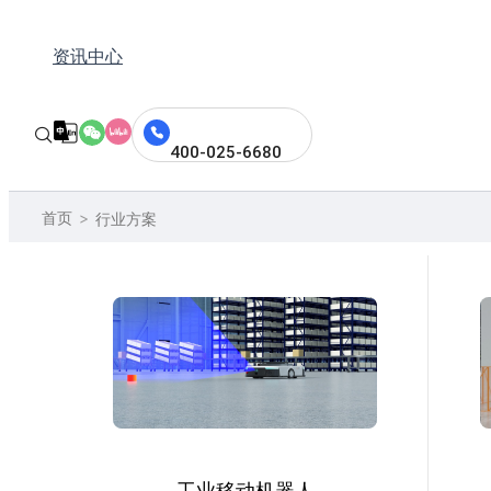
资讯中心
400-025-6680
首页
行业方案
工业移动机器人