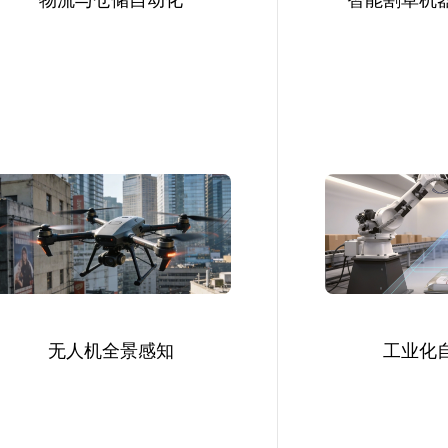
无人机全景感知
工业化