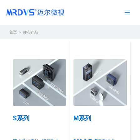
跳
Main
至
Men
内
容
首页
核心产品
S系列
M系列